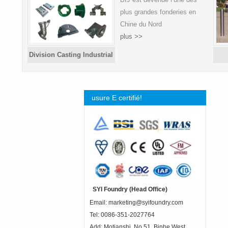
plus grandes fonderies en
Chine du Nord
plus >>
Division Casting Industrial
usure E certifié!
SYI Foundry (Head Office)
Email: marketing@syifoundry.com
Tel: 0086-351-2027764
Add: Motianshi, No.51, Binhe West