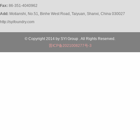
Fax:
86-351-4040962
Add:
Motianshi, No.51, Binhe West Road, Taiyuan, Shanxi, China 030027
http://syifoundry.com
© Copyright 2014 by SYI Group . All Rights Reserved.
晋ICP备2021008277号-3