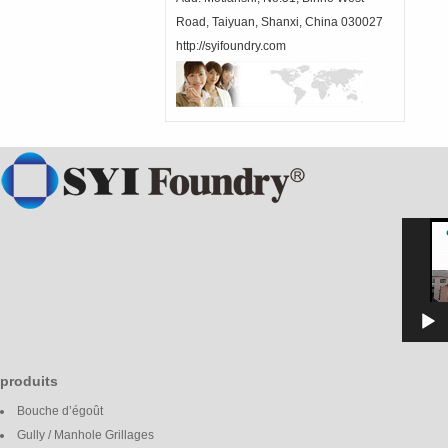
Road, Taiyuan, Shanxi, China 030027
http://syifoundry.com
Video
Player
produits
Bouche d’égoût
Gully / Manhole Grillages