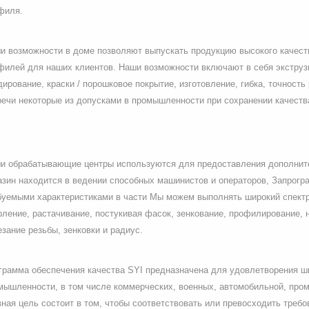
филя.
и возможности в доме позволяют выпускать продукцию высокого качес
филей для наших клиентов. Наши возможности включают в себя экструзи
дирование, краски / порошковое покрытие, изготовление, гибка, точность
речи некоторые из допусками в промышленности при сохранении качеств
и обрабатывающие центры используются для предоставления дополнит
азин находится в ведении способных машинистов и операторов, Запрогр
буемыми характеристиками в части Мы можем выполнять широкий спектр о
рление, растачивание, постукивая фасок, зенкование, профилирование, 
езание резьбы, зенковки и радиус.
грамма обеспечения качества SYI предназначена для удовлетворения ши
мышленности, в том числе коммерческих, военных, автомобильной, про
вная цель состоит в том, чтобы соответствовать или превосходить требо