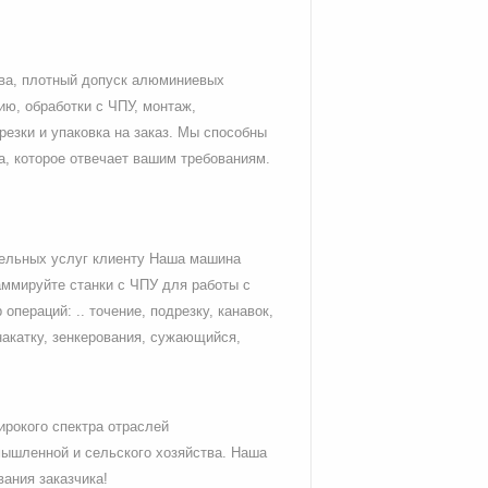
тва, плотный допуск алюминиевых
ю, обработки с ЧПУ, монтаж,
 резки и упаковка на заказ. Мы способны
а, которое отвечает вашим требованиям.
ельных услуг клиенту Наша машина
аммируйте станки с ЧПУ для работы с
пераций: .. точение, подрезку, канавок,
накатку, зенкерования, сужающийся,
рокого спектра отраслей
мышленной и сельского хозяйства. Наша
вания заказчика!