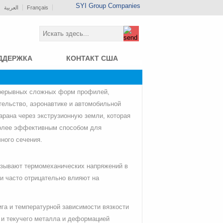
SYI Group Companies
العربية
Français
ДДЕРЖКА
КОНТАКТ США
прерывных сложных форм профилей,
ельство, аэронавтике и автомобильной
арана через экструзионную земли, которая
более эффективным способом для
ного сечения.
ызывают термомеханических напряжений в
и часто отрицательно влияют на
га и температурной зависимости вязкости
 и текучего металла и деформацией