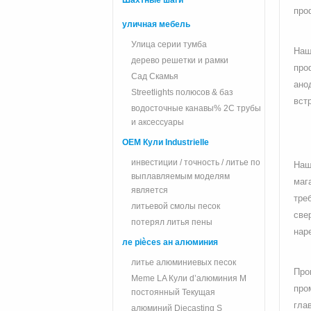
Шахтные шаги
про
уличная мебель
Улица серии тумба
Наш
дерево решетки и рамки
про
Сад Скамья
ано
Streetlights полюсов & баз
вст
водосточные канавы% 2C трубы
и аксессуары
OEM Кули Industrielle
инвестиции / точность / литье по
Наш
выплавляемым моделям
маг
является
тре
литьевой смолы песок
све
потерял литья пены
нар
ле pièces ан алюминия
литье алюминиевых песок
Про
Meme LA Кули d’алюминия M
про
постоянный Текущая
гла
алюминий Diecasting S