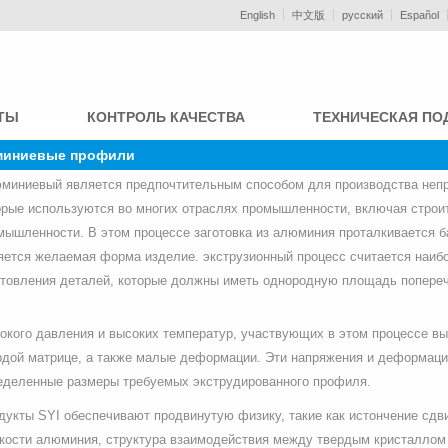
English
中文版
русский
Español
ТЫ
КОНТРОЛЬ КАЧЕСТВА
ТЕХНИЧЕСКАЯ ПО
иниевые профили
миниевый является предпочтительным способом для производства не
орые используются во многих отраслях промышленности, включая строит
мышленности. В этом процессе заготовка из алюминия проталкивается б
яется желаемая форма изделие. экструзионный процесс считается наи
отовления деталей, которые должны иметь однородную площадь попереч
окого давления и высоких температур, участвующих в этом процессе в
рдой матрице, а также малые деформации. Эти напряжения и деформаци
еделенные размеры требуемых экструдированного профиля.
дукты SYI обеспечивают продвинутую физику, такие как истончение сдви
кости алюминия, структура взаимодействия между твердым кристаллом